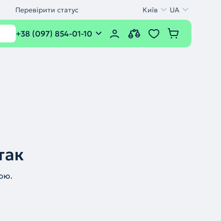
Перевірити статус
Київ
UA
+38 (097) 854-01-10
так
ою.