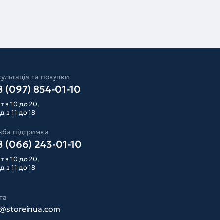
ультація та покупки
 (097) 854-01-10
т з 10 до 20,
д з 11 до 18
жба підтримки
 (066) 243-01-10
т з 10 до 20,
д з 11 до 18
та
o@storeinua.com