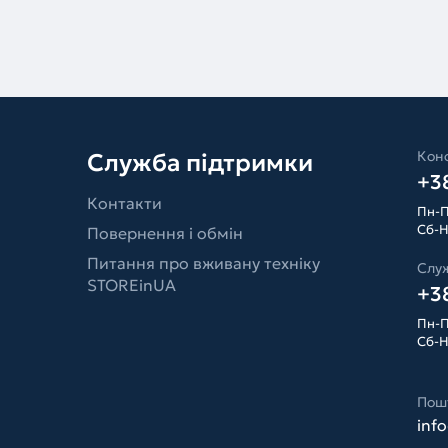
Конс
Служба підтримки
+38
Контакти
Пн-П
Сб-Н
Повернення і обмін
Питання про вживану техніку
Слу
STOREinUA
+38
Пн-П
Сб-Н
Пош
inf