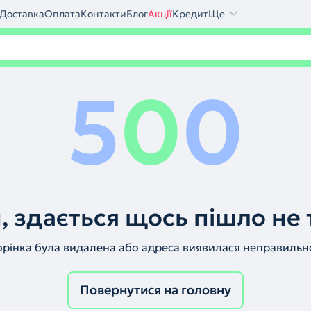
Доставка
Оплата
Контакти
Блог
Акції
Кредит
Ще
5
0
0
, здається щось пішло не 
орінка була видалена або адреса виявилася неправильн
Повернутися на головну