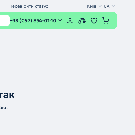
Перевірити статус
Київ
UA
+38 (097) 854-01-10
так
ою.