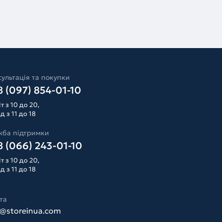
ультація та покупки
 (097) 854-01-10
т з 10 до 20,
д з 11 до 18
жба підтримки
 (066) 243-01-10
т з 10 до 20,
д з 11 до 18
та
o@storeinua.com