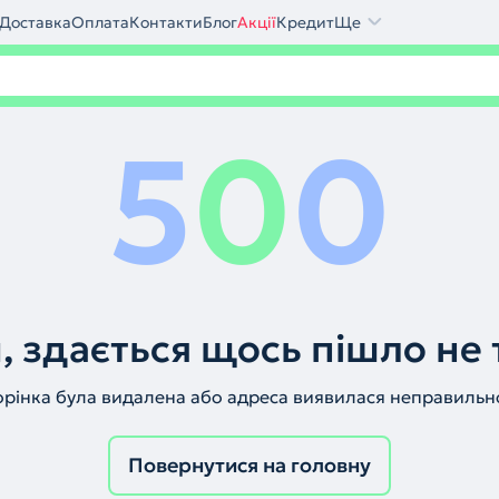
Доставка
Оплата
Контакти
Блог
Акції
Кредит
Ще
5
0
0
, здається щось пішло не 
орінка була видалена або адреса виявилася неправильн
Повернутися на головну