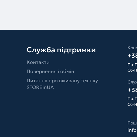
Конс
Служба підтримки
+38
Контакти
Пн-П
Сб-Н
Повернення і обмін
Питання про вживану техніку
Слу
STOREinUA
+38
Пн-П
Сб-Н
Пош
inf