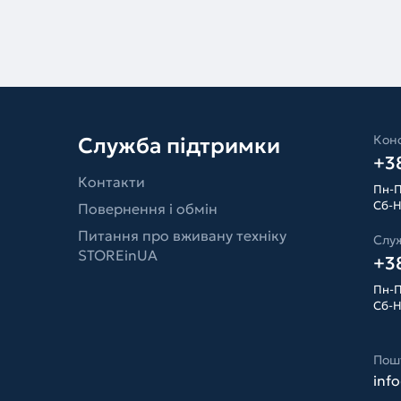
Конс
Служба підтримки
+38
Контакти
Пн-П
Сб-Н
Повернення і обмін
Питання про вживану техніку
Слу
STOREinUA
+38
Пн-П
Сб-Н
Пош
inf