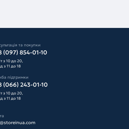
ультація та покупки
 (097) 854-01-10
т з 10 до 20,
д з 11 до 18
жба підтримки
 (066) 243-01-10
т з 10 до 20,
д з 11 до 18
та
o@storeinua.com