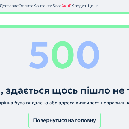
Доставка
Оплата
Контакти
Блог
Акції
Кредит
Ще
5
0
0
, здається щось пішло не 
орінка була видалена або адреса виявилася неправильн
Повернутися на головну