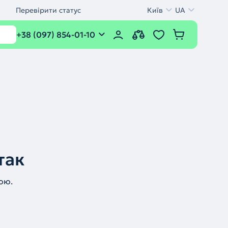
Перевірити статус
Київ
UA
+38 (097) 854-01-10
так
ою.