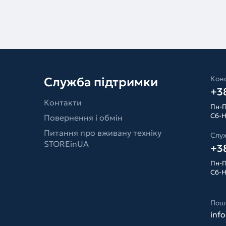
Конс
Служба підтримки
+38
Контакти
Пн-П
Сб-Н
Повернення і обмін
Питання про вживану техніку
Слу
STOREinUA
+38
Пн-П
Сб-Н
Пош
inf