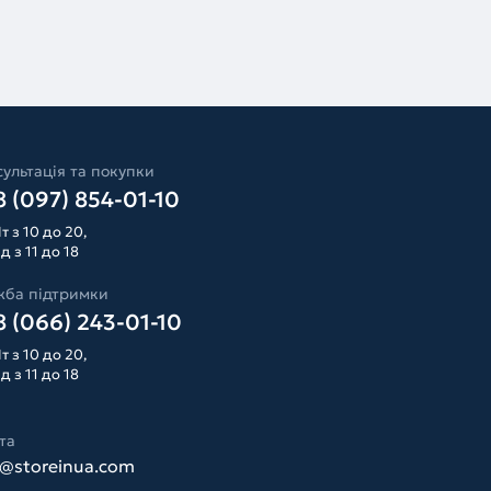
ультація та покупки
 (097) 854-01-10
т з 10 до 20,
д з 11 до 18
жба підтримки
 (066) 243-01-10
т з 10 до 20,
д з 11 до 18
та
o@storeinua.com