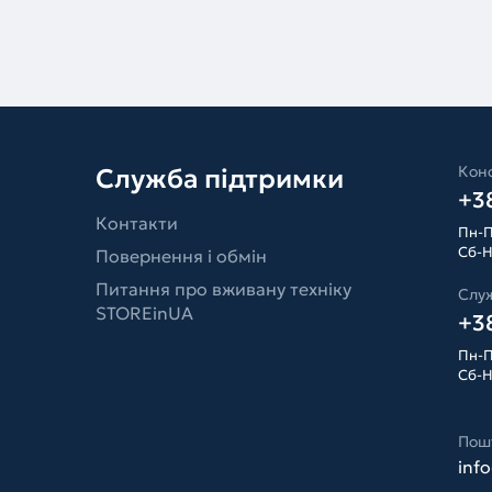
Конс
Служба підтримки
+38
Контакти
Пн-П
Сб-Н
Повернення і обмін
Питання про вживану техніку
Слу
STOREinUA
+38
Пн-П
Сб-Н
Пош
inf