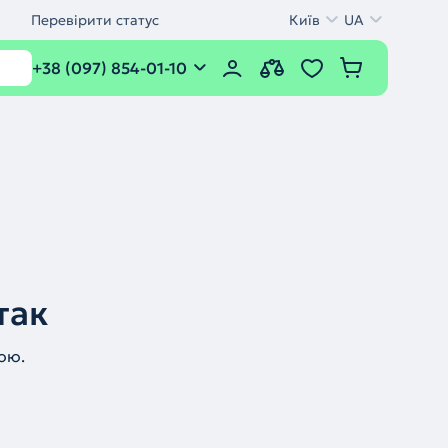
Перевірити статус
Київ
UA
+38 (097) 854-01-10
так
ою.