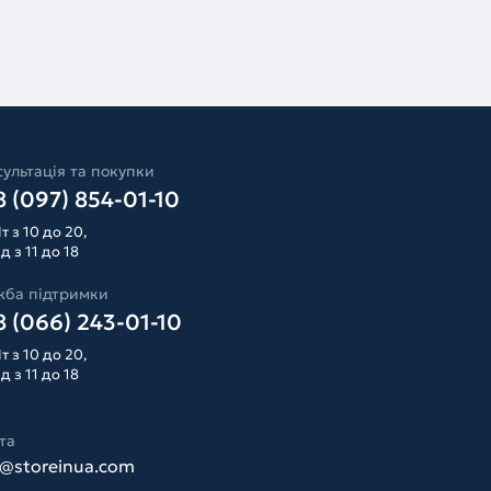
ультація та покупки
 (097) 854-01-10
т з 10 до 20,
д з 11 до 18
жба підтримки
 (066) 243-01-10
т з 10 до 20,
д з 11 до 18
та
o@storeinua.com