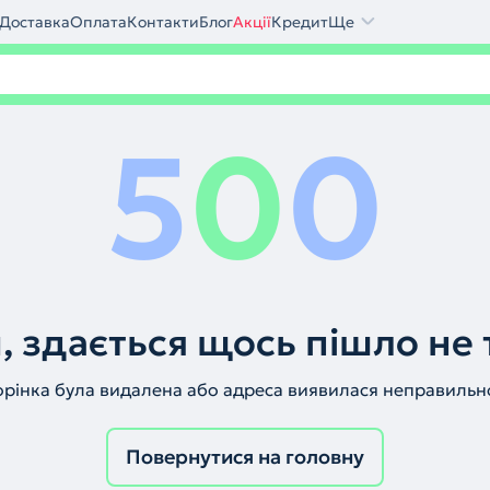
Доставка
Оплата
Контакти
Блог
Акції
Кредит
Ще
5
0
0
, здається щось пішло не 
орінка була видалена або адреса виявилася неправильн
Повернутися на головну