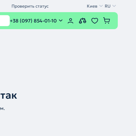
Проверить статус
Киев
RU
+38 (097) 854-01-10
 так
м.