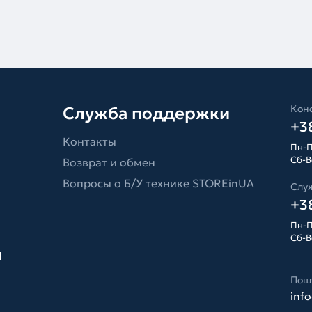
Конс
Служба поддержки
+38
Контакты
Пн-П
Сб-Вс
Возврат и обмен
Вопросы о Б/У технике STOREinUA
Слу
+38
Пн-П
Сб-Вс
я
Пош
inf