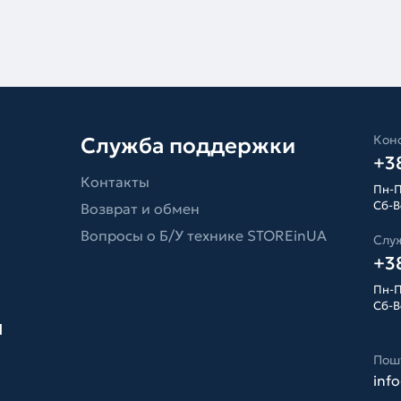
Конс
Служба поддержки
+38
Контакты
Пн-П
Сб-Вс
Возврат и обмен
Вопросы о Б/У технике STOREinUA
Слу
+38
Пн-П
Сб-Вс
я
Пош
inf