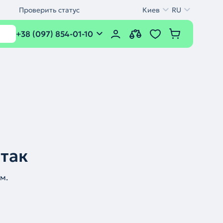
Проверить статус
Киев
RU
+38 (097) 854-01-10
 так
м.