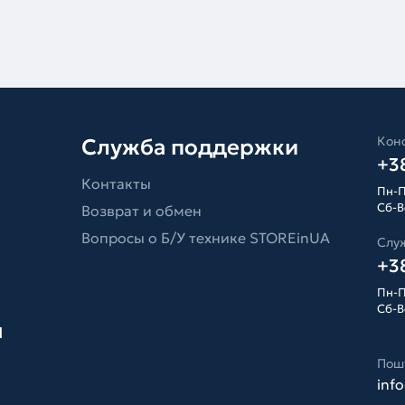
Конс
Служба поддержки
+38
Контакты
Пн-П
Сб-Вс
Возврат и обмен
Вопросы о Б/У технике STOREinUA
Слу
+38
Пн-П
Сб-Вс
я
Пош
inf