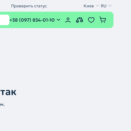
Проверить статус
Киев
RU
+38 (097) 854-01-10
 так
м.