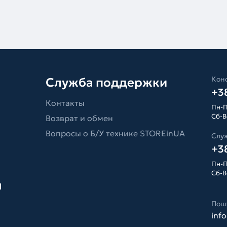
Конс
Служба поддержки
+38
Контакты
Пн-П
Сб-Вс
Возврат и обмен
Вопросы о Б/У технике STOREinUA
Слу
+38
Пн-П
Сб-Вс
я
Пош
inf