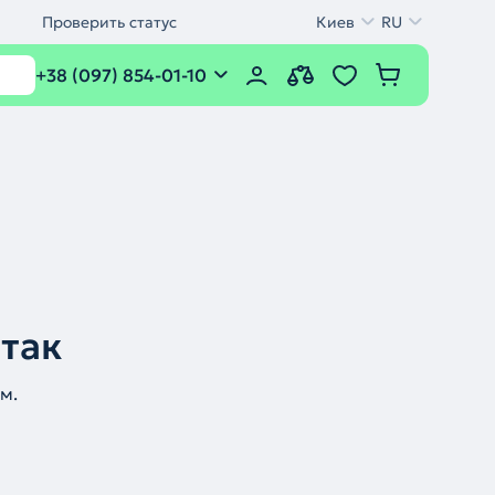
Проверить статус
Киев
RU
+38 (097) 854-01-10
 так
м.