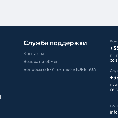
Конс
Служба поддержки
+38
Контакты
Пн-П
Сб-Вс
Возврат и обмен
Вопросы о Б/У технике STOREinUA
Слу
+38
Пн-П
Сб-Вс
я
Пош
inf