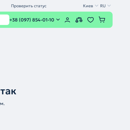
Проверить статус
Киев
RU
+38 (097) 854-01-10
 так
м.