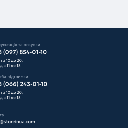
ультація та покупки
 (097) 854-01-10
т з 10 до 20,
д з 11 до 18
жба підтримки
 (066) 243-01-10
т з 10 до 20,
д з 11 до 18
та
o@storeinua.com