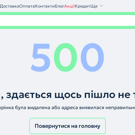
Доставка
Оплата
Контакти
Блог
Акції
Кредит
Ще
5
0
0
, здається щось пішло не 
орінка була видалена або адреса виявилася неправильн
Повернутися на головну