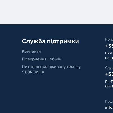
Конс
Служба підтримки
+38
Контакти
Пн-П
Сб-Н
Повернення і обмін
Питання про вживану техніку
Слу
STOREinUA
+38
Пн-П
Сб-Н
Пош
inf