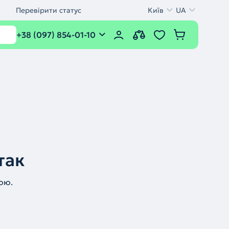
Перевірити статус
Київ
UA
+38 (097) 854-01-10
так
ою.