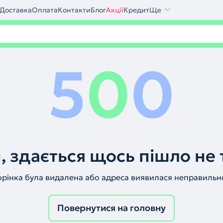
Доставка
Оплата
Контакти
Блог
Акції
Кредит
Ще
5
0
0
, здається щось пішло не 
орінка була видалена або адреса виявилася неправильн
Повернутися на головну