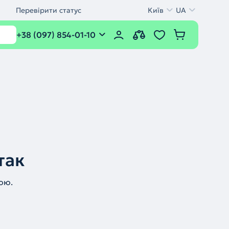
Перевірити статус
Київ
UA
+38 (097) 854-01-10
так
ою.