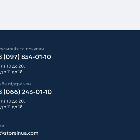
ультація та покупки
 (097) 854-01-10
т з 10 до 20,
д з 11 до 18
жба підтримки
 (066) 243-01-10
т з 10 до 20,
д з 11 до 18
та
o@storeinua.com