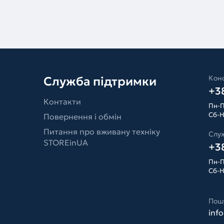
Конс
Служба підтримки
+38
Контакти
Пн-П
Сб-Н
Повернення і обмін
Питання про вживану техніку
Слу
STOREinUA
+38
Пн-П
Сб-Н
Пош
inf