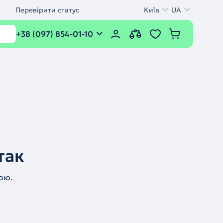
Перевірити статус
Київ
UA
+38 (097) 854-01-10
так
ою.