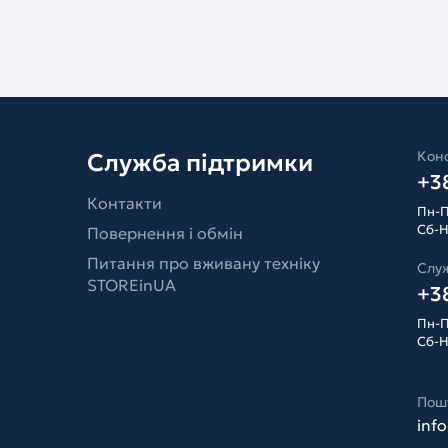
Конс
Служба підтримки
+38
Контакти
Пн-П
Сб-Н
Повернення і обмін
Питання про вживану техніку
Слу
STOREinUA
+38
Пн-П
Сб-Н
Пош
inf