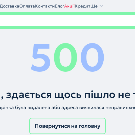
Доставка
Оплата
Контакти
Блог
Акції
Кредит
Ще
5
0
0
, здається щось пішло не 
орінка була видалена або адреса виявилася неправильн
Повернутися на головну