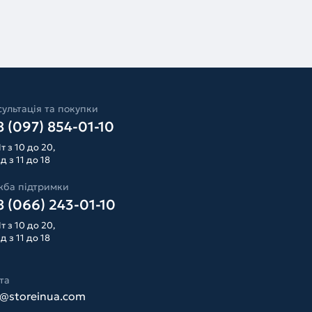
ультація та покупки
 (097) 854-01-10
т з 10 до 20,
д з 11 до 18
жба підтримки
 (066) 243-01-10
т з 10 до 20,
д з 11 до 18
та
o@storeinua.com