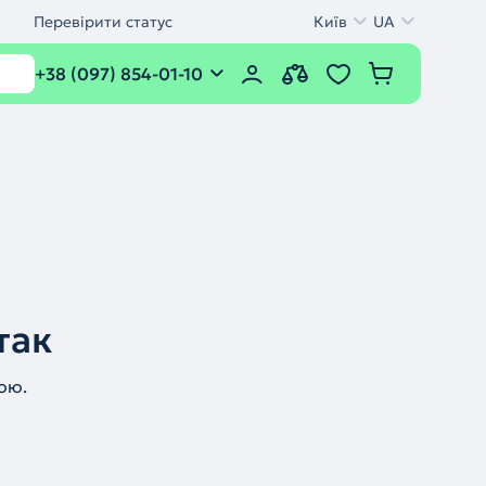
Перевірити статус
Київ
UA
+38 (097) 854-01-10
так
ою.