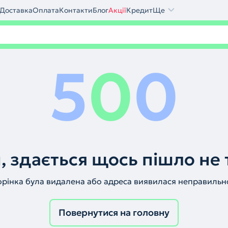
Доставка
Оплата
Контакти
Блог
Акції
Кредит
Ще
5
0
0
, здається щось пішло не 
орінка була видалена або адреса виявилася неправильн
Повернутися на головну