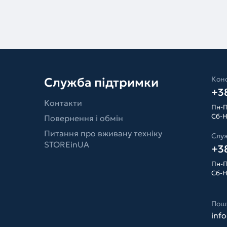
Конс
Служба підтримки
+38
Контакти
Пн-П
Сб-Н
Повернення і обмін
Питання про вживану техніку
Слу
STOREinUA
+38
Пн-П
Сб-Н
Пош
inf