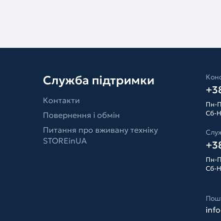
Конс
Служба підтримки
+38
Контакти
Пн-П
Сб-Н
Повернення і обмін
Питання про вживану техніку
Слу
STOREinUA
+38
Пн-П
Сб-Н
Пош
inf