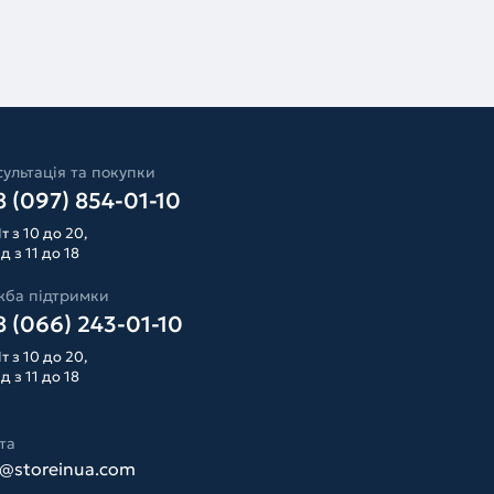
ультація та покупки
 (097) 854-01-10
т з 10 до 20,
д з 11 до 18
жба підтримки
 (066) 243-01-10
т з 10 до 20,
д з 11 до 18
та
o@storeinua.com