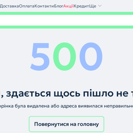
Доставка
Оплата
Контакти
Блог
Акції
Кредит
Ще
5
0
0
, здається щось пішло не 
орінка була видалена або адреса виявилася неправильн
Повернутися на головну