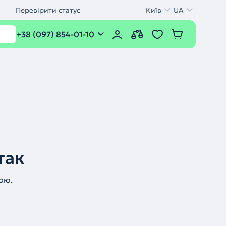
Перевірити статус
Київ
UA
+38 (097) 854-01-10
так
ою.