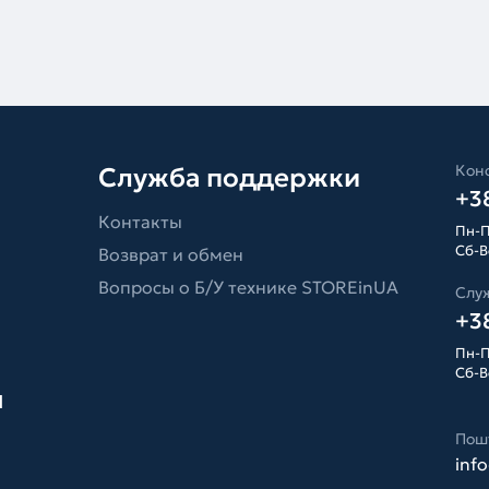
Конс
Служба поддержки
+38
Контакты
Пн-П
Сб-Вс
Возврат и обмен
Вопросы о Б/У технике STOREinUA
Слу
+38
Пн-П
Сб-Вс
я
Пош
inf