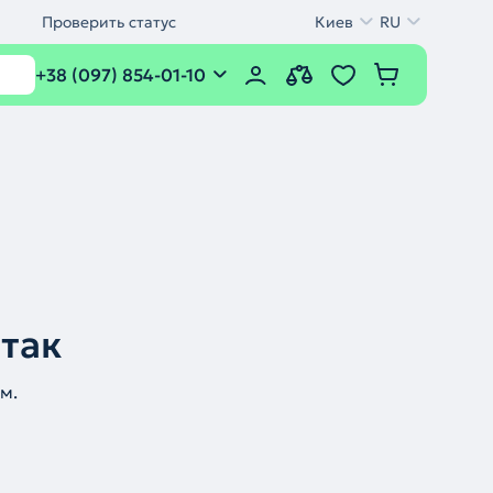
Проверить статус
Киев
RU
+38 (097) 854-01-10
 так
м.