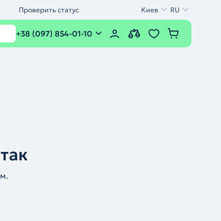
Проверить статус
Киев
RU
+38 (097) 854-01-10
 так
м.