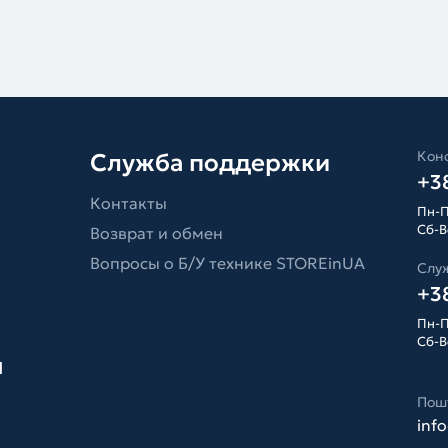
Конс
Служба поддержки
+38
Контакты
Пн-П
Сб-Вс
Возврат и обмен
Вопросы о Б/У технике STOREinUA
Слу
+38
Пн-П
Сб-Вс
я
Пош
inf