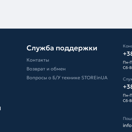
Конс
Служба поддержки
+38
Контакты
Пн-П
Сб-Вс
Возврат и обмен
Вопросы о Б/У технике STOREinUA
Слу
+38
Пн-П
Сб-Вс
я
Пош
inf