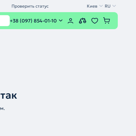
Проверить статус
Киев
RU
+38 (097) 854-01-10
 так
м.