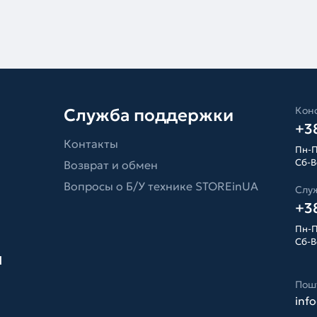
Конс
Служба поддержки
+38
Контакты
Пн-П
Сб-Вс
Возврат и обмен
Вопросы о Б/У технике STOREinUA
Слу
+38
Пн-П
Сб-Вс
я
Пош
inf