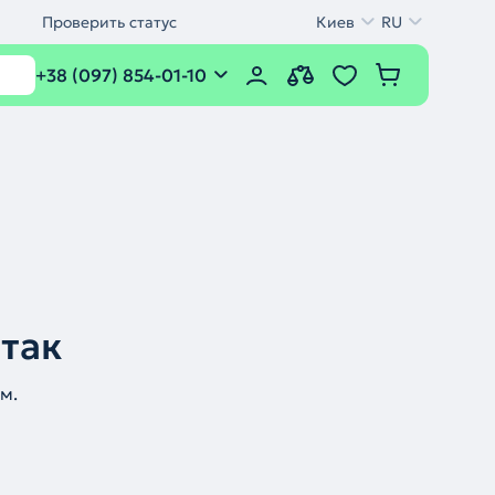
Проверить статус
Киев
RU
+38 (097) 854-01-10
 так
м.