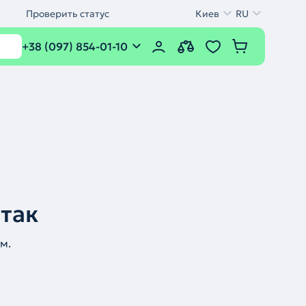
Проверить статус
Киев
RU
+38 (097) 854-01-10
 так
м.