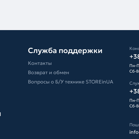
Конс
Служба поддержки
+38
Контакты
Пн-П
Сб-Вс
Возврат и обмен
Вопросы о Б/У технике STOREinUA
Слу
+38
Пн-П
Сб-Вс
я
Пош
inf