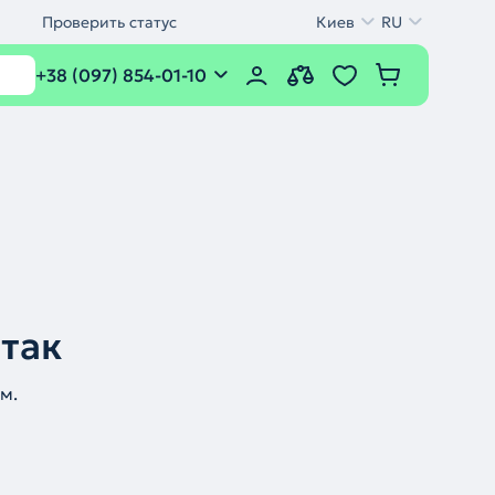
Проверить статус
Киев
RU
+38 (097) 854-01-10
 так
м.