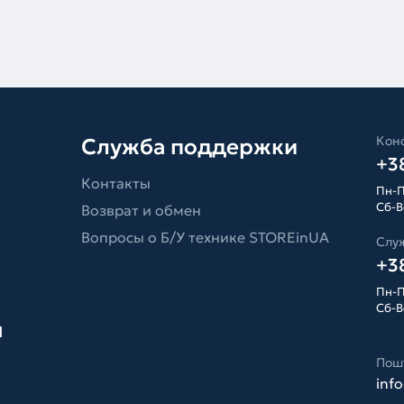
Конс
Служба поддержки
+38
Контакты
Пн-П
Сб-Вс
Возврат и обмен
Вопросы о Б/У технике STOREinUA
Слу
+38
Пн-П
Сб-Вс
я
Пош
inf