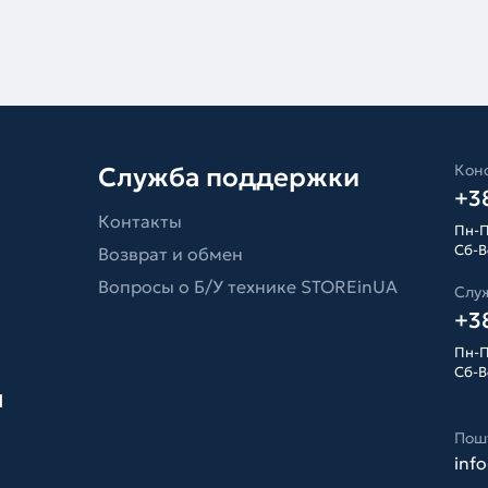
Конс
Служба поддержки
+38
Контакты
Пн-П
Сб-Вс
Возврат и обмен
Вопросы о Б/У технике STOREinUA
Слу
+38
Пн-П
Сб-Вс
я
Пош
inf