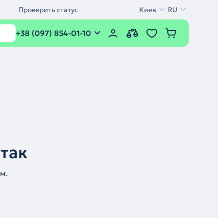
Проверить статус
Киев
RU
+38 (097) 854-01-10
 так
м.