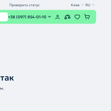
Проверить статус
Киев
RU
+38 (097) 854-01-10
 так
м.