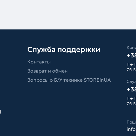
Конс
Служба поддержки
+38
Контакты
Пн-П
Сб-Вс
Возврат и обмен
Вопросы о Б/У технике STOREinUA
Слу
+38
Пн-П
Сб-Вс
я
Пош
inf