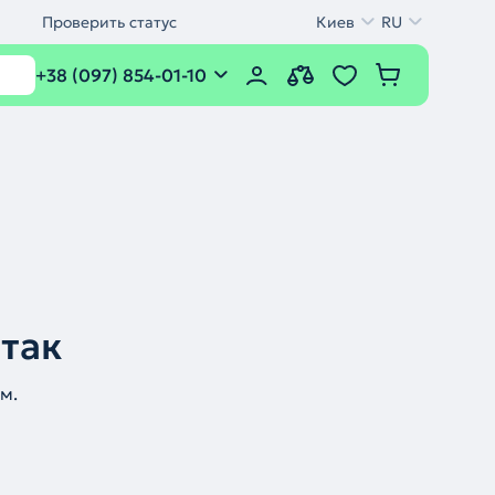
Проверить статус
Киев
RU
+38 (097) 854-01-10
 так
м.