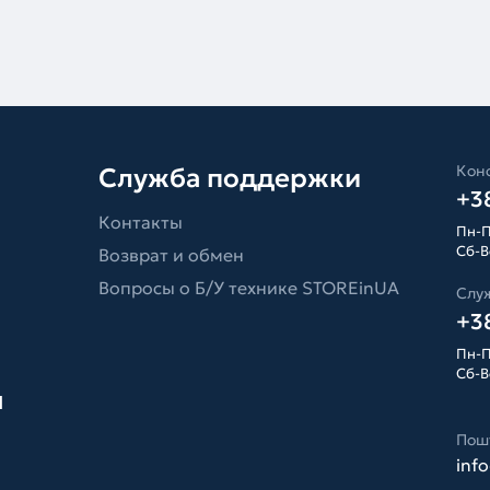
Конс
Служба поддержки
+38
Контакты
Пн-П
Сб-Вс
Возврат и обмен
Вопросы о Б/У технике STOREinUA
Слу
+38
Пн-П
Сб-Вс
я
Пош
inf