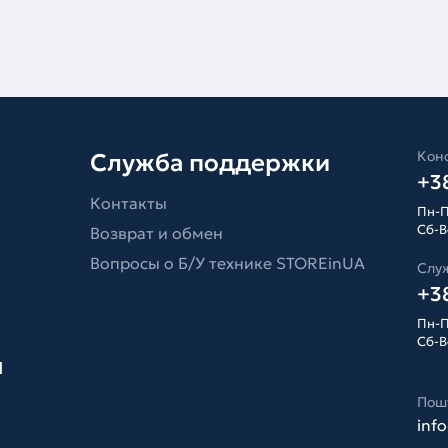
Конс
Служба поддержки
+38
Контакты
Пн-П
Сб-Вс
Возврат и обмен
Вопросы о Б/У технике STOREinUA
Слу
+38
Пн-П
Сб-Вс
я
Пош
inf