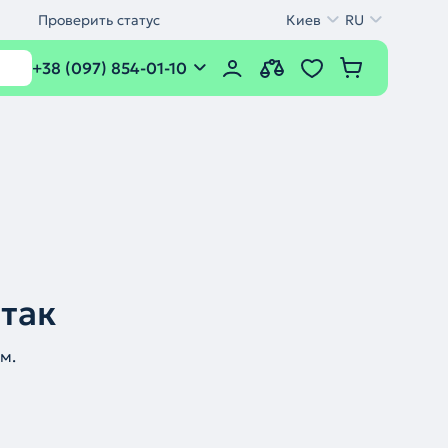
Проверить статус
Киев
RU
+38 (097) 854-01-10
 так
м.