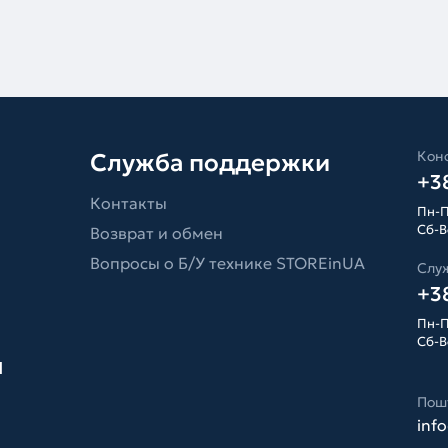
Конс
Служба поддержки
+38
Контакты
Пн-П
Сб-Вс
Возврат и обмен
Вопросы о Б/У технике STOREinUA
Слу
+38
Пн-П
Сб-Вс
я
Пош
inf