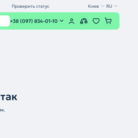
Проверить статус
Киев
RU
+38 (097) 854-01-10
 так
м.