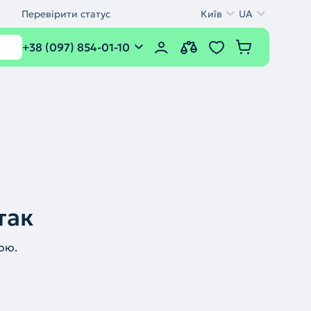
Перевірити статус
Київ
UA
+38 (097) 854-01-10
так
ою.