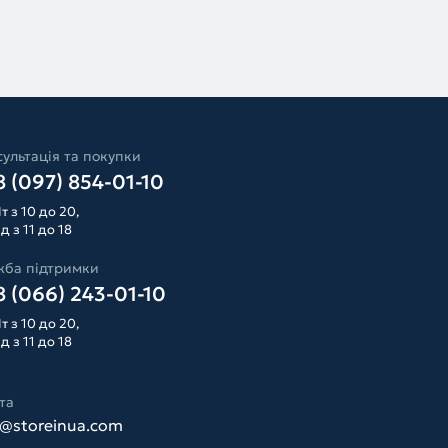
ультація та покупки
 (097) 854-01-10
т з 10 до 20,
д з 11 до 18
жба підтримки
 (066) 243-01-10
т з 10 до 20,
д з 11 до 18
та
o@storeinua.com