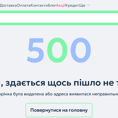
Доставка
Оплата
Контакти
Блог
Акції
Кредит
Ще
5
0
0
, здається щось пішло не 
орінка була видалена або адреса виявилася неправильн
Повернутися на головну