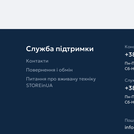
Конс
Служба підтримки
+38
Контакти
Пн-П
Сб-Н
Повернення і обмін
Питання про вживану техніку
Слу
STOREinUA
+38
Пн-П
Сб-Н
Пош
inf