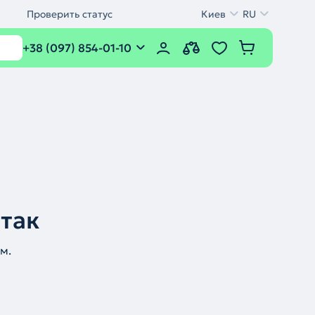
Проверить статус
Киев
RU
+38 (097) 854-01-10
 так
м.