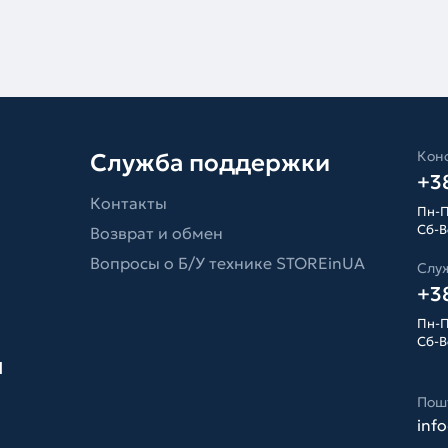
Конс
Служба поддержки
+38
Контакты
Пн-П
Сб-Вс
Возврат и обмен
Вопросы о Б/У технике STOREinUA
Слу
+38
Пн-П
Сб-Вс
я
Пош
inf