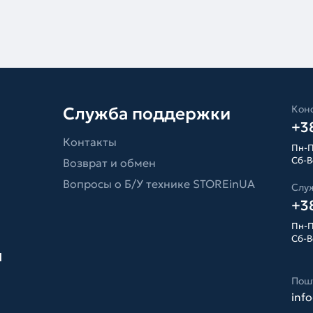
Конс
Служба поддержки
+38
Контакты
Пн-П
Сб-Вс
Возврат и обмен
Вопросы о Б/У технике STOREinUA
Слу
+38
Пн-П
Сб-Вс
я
Пош
inf