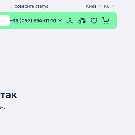
Проверить статус
Киев
RU
+38 (097) 854-01-10
 так
м.