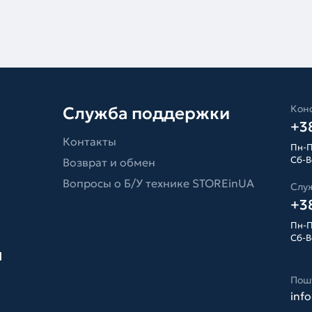
Конс
Служба поддержки
+38
Контакты
Пн-П
Сб-Вс
Возврат и обмен
Вопросы о Б/У технике STOREinUA
Слу
+38
Пн-П
Сб-Вс
я
Пош
inf