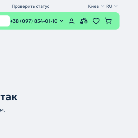
Проверить статус
Киев
RU
+38 (097) 854-01-10
 так
м.