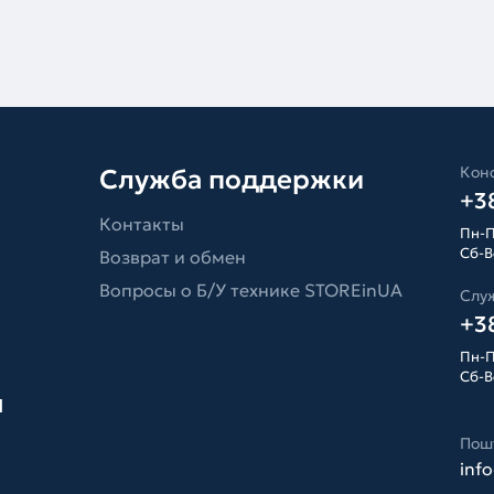
Конс
Служба поддержки
+38
Контакты
Пн-П
Сб-Вс
Возврат и обмен
Вопросы о Б/У технике STOREinUA
Слу
+38
Пн-П
Сб-Вс
я
Пош
inf