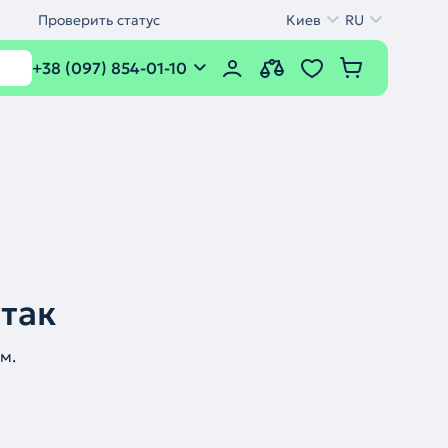
Проверить статус
Киев
RU
+38 (097) 854-01-10
 так
м.