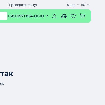
Проверить статус
Киев
RU
+38 (097) 854-01-10
 так
м.