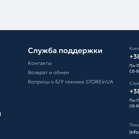
Конс
Служба поддержки
+38
Контакты
Пн-П
Сб-Вс
Возврат и обмен
Вопросы о Б/У технике STOREinUA
Слу
+38
Пн-П
Сб-Вс
я
Пош
inf