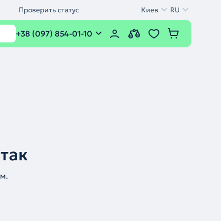
Проверить статус
Киев
RU
+38 (097) 854-01-10
 так
м.