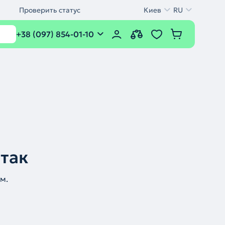
Проверить статус
Киев
RU
+38 (097) 854-01-10
 так
м.