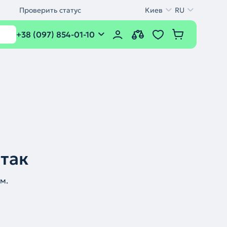
Проверить статус
Киев
RU
+38 (097) 854-01-10
 так
м.