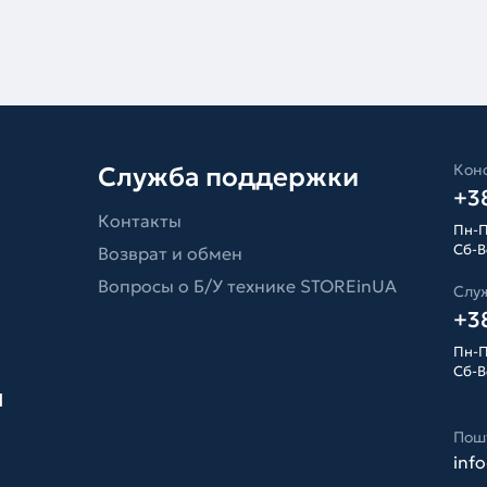
Конс
Служба поддержки
+38
Контакты
Пн-П
Сб-Вс
Возврат и обмен
Вопросы о Б/У технике STOREinUA
Слу
+38
Пн-П
Сб-Вс
я
Пош
inf