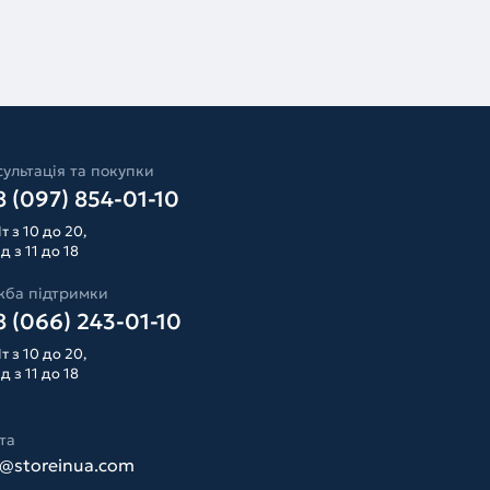
ультація та покупки
 (097) 854-01-10
т з 10 до 20,
д з 11 до 18
жба підтримки
 (066) 243-01-10
т з 10 до 20,
д з 11 до 18
та
o@storeinua.com