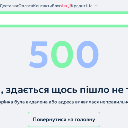
Доставка
Оплата
Контакти
Блог
Акції
Кредит
Ще
5
0
0
, здається щось пішло не 
орінка була видалена або адреса виявилася неправильн
Повернутися на головну