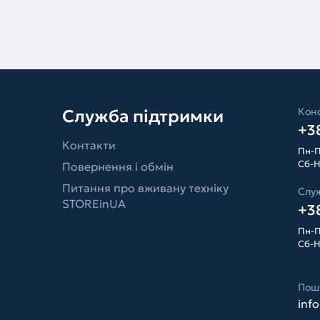
Конс
Служба підтримки
+38
Контакти
Пн-П
Сб-Н
Повернення і обмін
Питання про вживану техніку
Слу
STOREinUA
+38
Пн-П
Сб-Н
Пош
inf