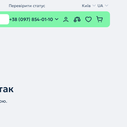
Перевірити статус
Київ
UA
+38 (097) 854-01-10
так
ою.