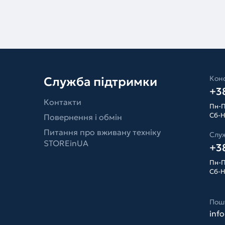
Конс
Служба підтримки
+38
Контакти
Пн-П
Сб-Н
Повернення і обмін
Питання про вживану техніку
Слу
STOREinUA
+38
Пн-П
Сб-Н
Пош
inf