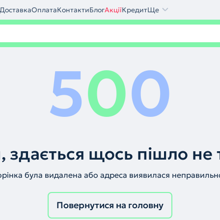
Доставка
Оплата
Контакти
Блог
Акції
Кредит
Ще
5
0
0
, здається щось пішло не 
орінка була видалена або адреса виявилася неправильн
Повернутися на головну