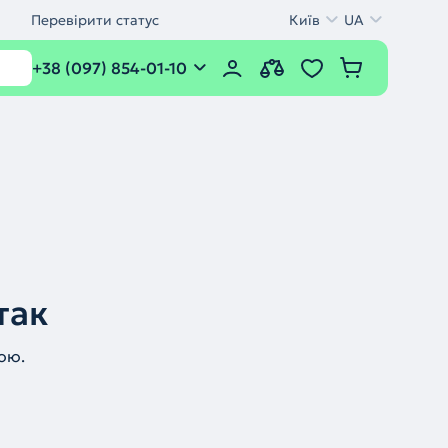
Перевірити статус
Київ
UA
+38 (097) 854-01-10
так
ою.