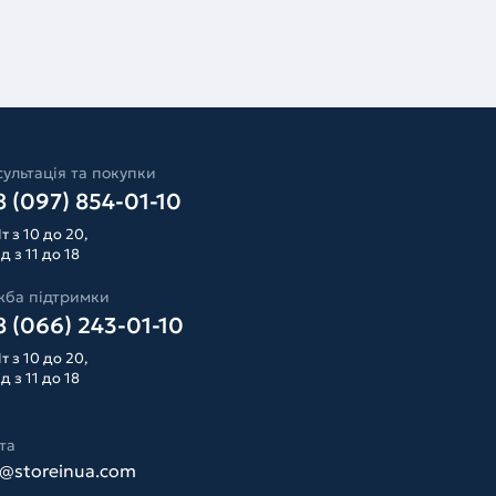
ультація та покупки
 (097) 854-01-10
т з 10 до 20,
д з 11 до 18
жба підтримки
 (066) 243-01-10
т з 10 до 20,
д з 11 до 18
та
o@storeinua.com