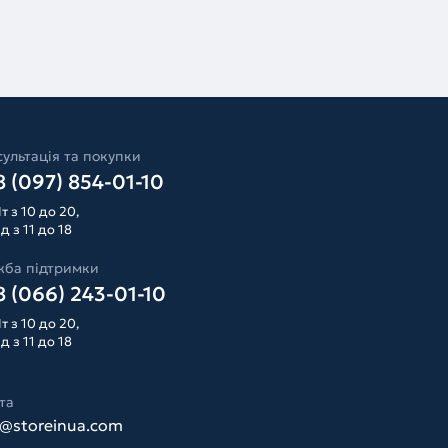
ультація та покупки
 (097) 854-01-10
т з 10 до 20,
д з 11 до 18
жба підтримки
 (066) 243-01-10
т з 10 до 20,
д з 11 до 18
та
o@storeinua.com