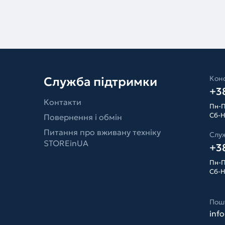
Конс
Служба підтримки
+38
Контакти
Пн-П
Сб-Н
Повернення і обмін
Питання про вживану техніку
Слу
STOREinUA
+38
Пн-П
Сб-Н
Пош
inf