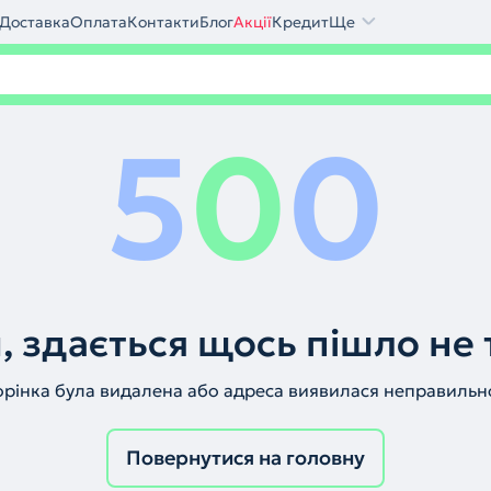
Доставка
Оплата
Контакти
Блог
Акції
Кредит
Ще
5
0
0
, здається щось пішло не 
орінка була видалена або адреса виявилася неправильн
Повернутися на головну