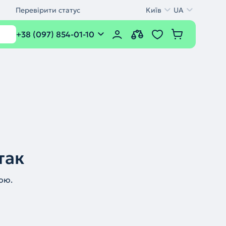
Перевірити статус
Київ
UA
+38 (097) 854-01-10
так
ою.