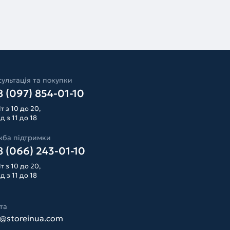
ультація та покупки
 (097) 854-01-10
т з 10 до 20,
д з 11 до 18
жба підтримки
 (066) 243-01-10
т з 10 до 20,
д з 11 до 18
та
o@storeinua.com