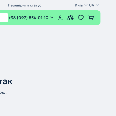
Перевірити статус
Київ
UA
+38 (097) 854-01-10
так
ою.