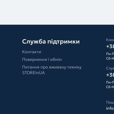
Конс
Служба підтримки
+38
Контакти
Пн-П
Сб-Н
Повернення і обмін
Питання про вживану техніку
Слу
STOREinUA
+38
Пн-П
Сб-Н
Пош
inf