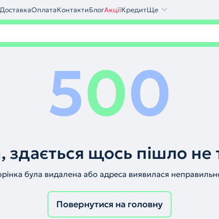
Доставка
Оплата
Контакти
Блог
Акції
Кредит
Ще
5
0
0
, здається щось пішло не 
орінка була видалена або адреса виявилася неправильн
Повернутися на головну