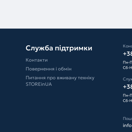
Конс
Служба підтримки
+38
Контакти
Пн-П
Сб-Н
Повернення і обмін
Питання про вживану техніку
Слу
STOREinUA
+38
Пн-П
Сб-Н
Пош
inf