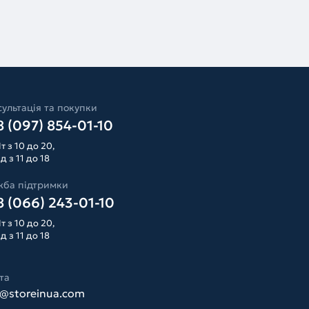
ультація та покупки
 (097) 854-01-10
т з 10 до 20,
д з 11 до 18
жба підтримки
 (066) 243-01-10
т з 10 до 20,
д з 11 до 18
та
o@storeinua.com