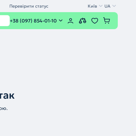
Перевірити статус
Київ
UA
+38 (097) 854-01-10
так
ою.