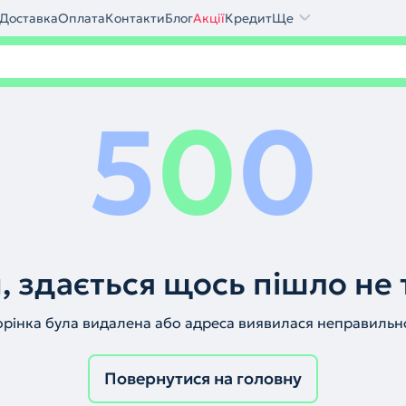
Доставка
Оплата
Контакти
Блог
Акції
Кредит
Ще
5
0
0
, здається щось пішло не 
орінка була видалена або адреса виявилася неправильн
Повернутися на головну