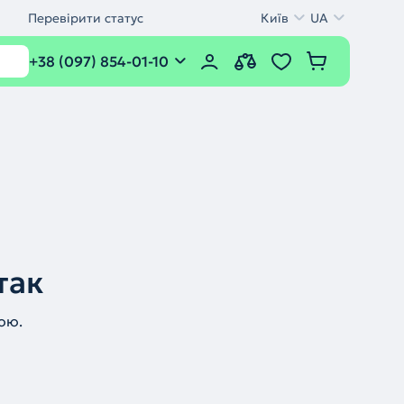
Перевірити статус
Київ
UA
+38 (097) 854-01-10
так
ою.