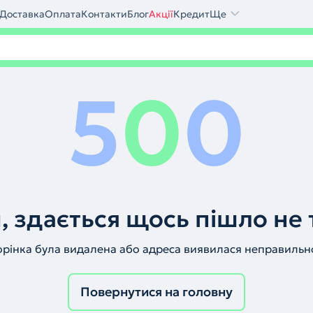
Доставка
Оплата
Контакти
Блог
Акції
Кредит
Ще
5
0
0
, здається щось пішло не 
орінка була видалена або адреса виявилася неправильн
Повернутися на головну