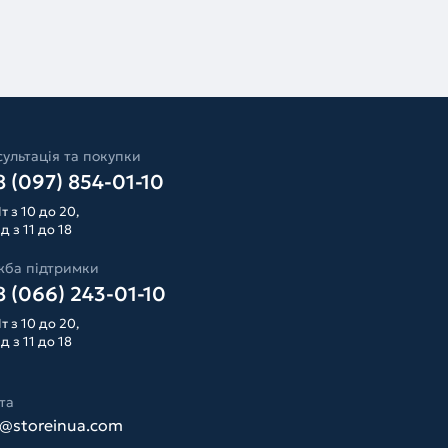
ультація та покупки
 (097) 854-01-10
т з 10 до 20,
д з 11 до 18
жба підтримки
 (066) 243-01-10
т з 10 до 20,
д з 11 до 18
та
o@storeinua.com