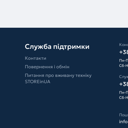
Конс
Служба підтримки
+38
Контакти
Пн-П
Сб-Н
Повернення і обмін
Питання про вживану техніку
Слу
STOREinUA
+38
Пн-П
Сб-Н
Пош
inf