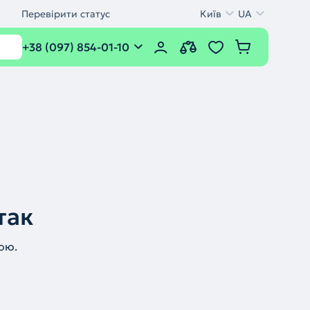
Перевірити статус
Київ
UA
+38 (097) 854-01-10
так
ою.