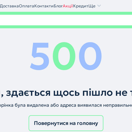
Доставка
Оплата
Контакти
Блог
Акції
Кредит
Ще
5
0
0
, здається щось пішло не 
орінка була видалена або адреса виявилася неправильн
Повернутися на головну