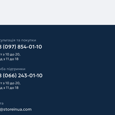
ультація та покупки
 (097) 854-01-10
т з 10 до 20,
д з 11 до 18
жба підтримки
 (066) 243-01-10
т з 10 до 20,
д з 11 до 18
та
o@storeinua.com