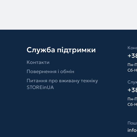
Конс
Служба підтримки
+38
Контакти
Пн-П
Сб-Н
Повернення і обмін
Питання про вживану техніку
Слу
STOREinUA
+38
Пн-П
Сб-Н
Пош
inf