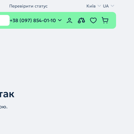
Перевірити статус
Київ
UA
+38 (097) 854-01-10
так
ою.