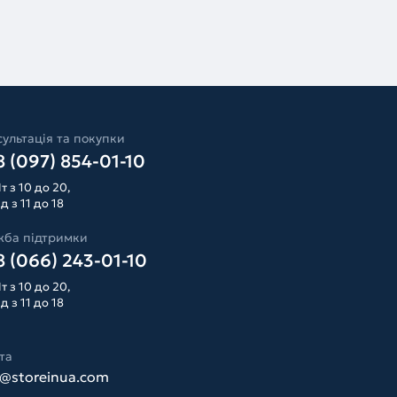
ультація та покупки
 (097) 854-01-10
т з 10 до 20,
д з 11 до 18
жба підтримки
 (066) 243-01-10
т з 10 до 20,
д з 11 до 18
та
o@storeinua.com