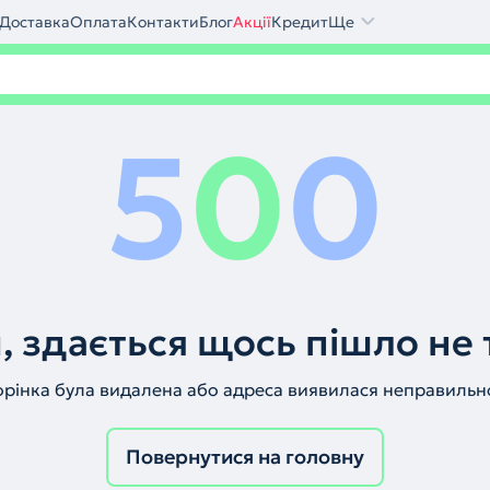
Доставка
Оплата
Контакти
Блог
Акції
Кредит
Ще
5
0
0
, здається щось пішло не 
орінка була видалена або адреса виявилася неправильн
Повернутися на головну