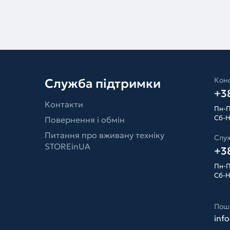
Конс
Служба підтримки
+38
Контакти
Пн-П
Сб-Н
Повернення і обмін
Питання про вживану техніку
Слу
STOREinUA
+38
Пн-П
Сб-Н
Пош
inf