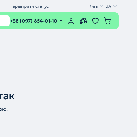
Перевірити статус
Київ
UA
+38 (097) 854-01-10
так
ою.