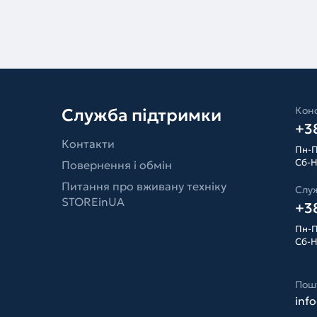
Конс
Служба підтримки
+38
Контакти
Пн-П
Сб-Н
Повернення і обмін
Питання про вживану техніку
Слу
STOREinUA
+38
Пн-П
Сб-Н
Пош
inf