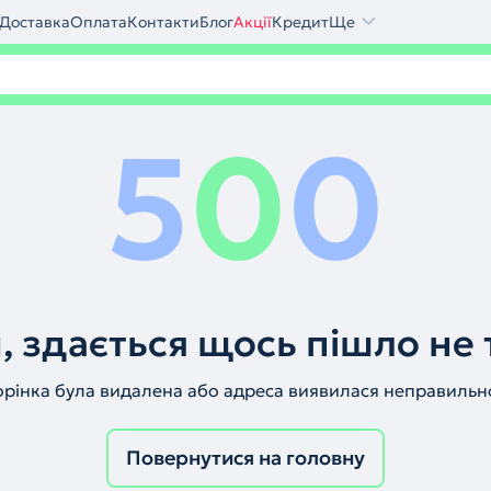
Доставка
Оплата
Контакти
Блог
Акції
Кредит
Ще
5
0
0
, здається щось пішло не 
орінка була видалена або адреса виявилася неправильн
Повернутися на головну