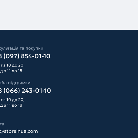
ультація та покупки
 (097) 854-01-10
т з 10 до 20,
д з 11 до 18
жба підтримки
 (066) 243-01-10
т з 10 до 20,
д з 11 до 18
та
o@storeinua.com