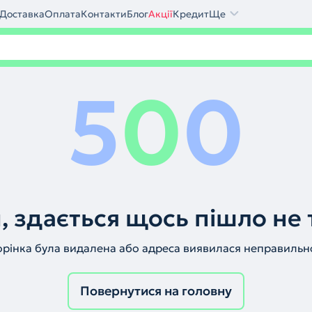
Доставка
Оплата
Контакти
Блог
Акції
Кредит
Ще
5
0
0
, здається щось пішло не 
орінка була видалена або адреса виявилася неправильн
Повернутися на головну