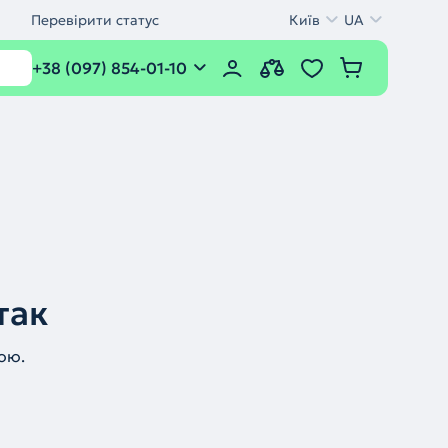
Перевірити статус
Київ
UA
+38 (097) 854-01-10
так
ою.