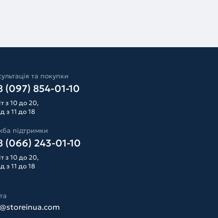
ультація та покупки
 (097) 854-01-10
т з 10 до 20,
д з 11 до 18
жба підтримки
 (066) 243-01-10
т з 10 до 20,
д з 11 до 18
та
o@storeinua.com