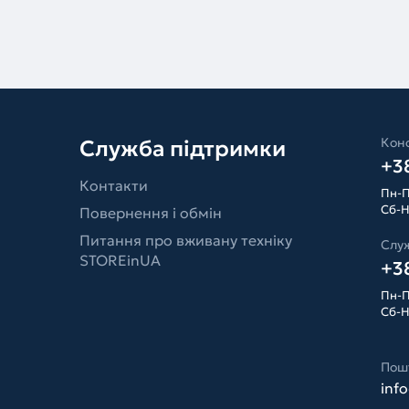
Конс
Служба підтримки
+38
Контакти
Пн-П
Сб-Н
Повернення і обмін
Питання про вживану техніку
Слу
STOREinUA
+38
Пн-П
Сб-Н
Пош
inf