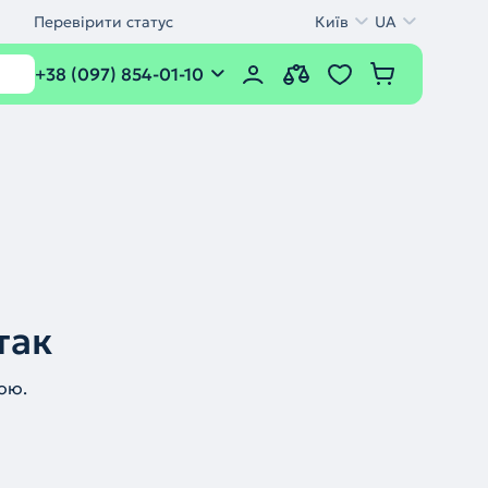
Перевірити статус
Київ
UA
+38 (097) 854-01-10
так
ою.