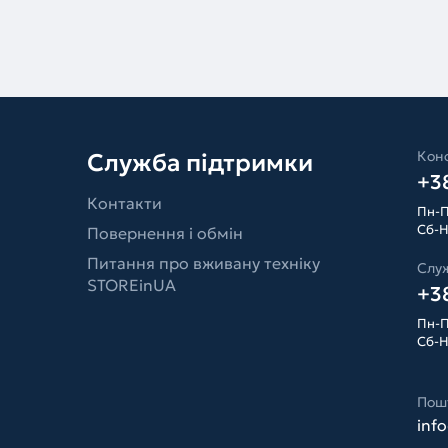
Конс
Служба підтримки
+38
Контакти
Пн-П
Сб-Н
Повернення і обмін
Питання про вживану техніку
Слу
STOREinUA
+38
Пн-П
Сб-Н
Пош
inf