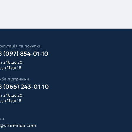
ультація та покупки
 (097) 854-01-10
т з 10 до 20,
д з 11 до 18
жба підтримки
 (066) 243-01-10
т з 10 до 20,
д з 11 до 18
та
o@storeinua.com