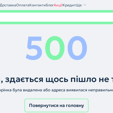
Доставка
Оплата
Контакти
Блог
Акції
Кредит
Ще
5
0
0
, здається щось пішло не 
орінка була видалена або адреса виявилася неправильн
Повернутися на головну