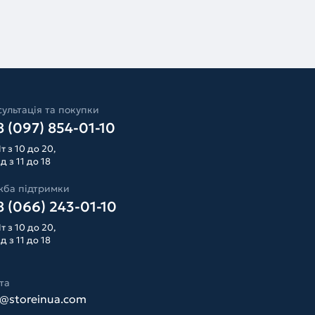
ультація та покупки
 (097) 854-01-10
т з 10 до 20,
д з 11 до 18
жба підтримки
 (066) 243-01-10
т з 10 до 20,
д з 11 до 18
та
o@storeinua.com