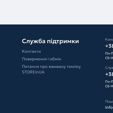
Конс
Служба підтримки
+38
Контакти
Пн-П
Сб-Н
Повернення і обмін
Питання про вживану техніку
Слу
STOREinUA
+38
Пн-П
Сб-Н
Пош
inf