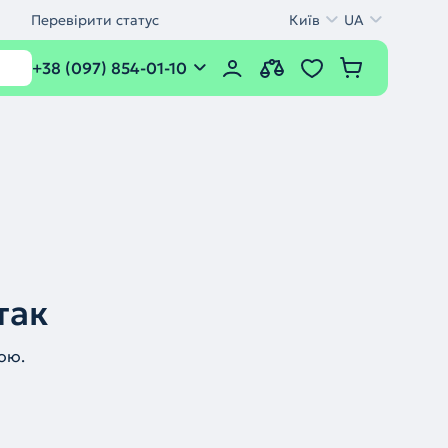
Перевірити статус
Київ
UA
+38 (097) 854-01-10
так
ою.