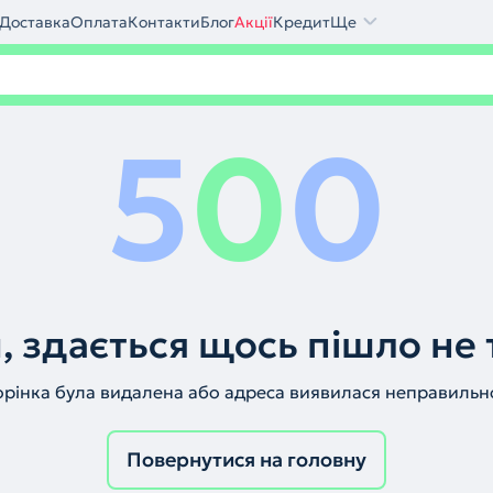
Доставка
Оплата
Контакти
Блог
Акції
Кредит
Ще
5
0
0
, здається щось пішло не 
орінка була видалена або адреса виявилася неправильн
Повернутися на головну