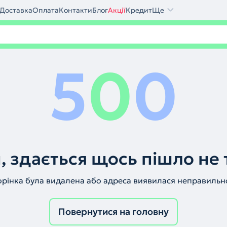
Доставка
Оплата
Контакти
Блог
Акції
Кредит
Ще
5
0
0
, здається щось пішло не 
орінка була видалена або адреса виявилася неправильн
Повернутися на головну