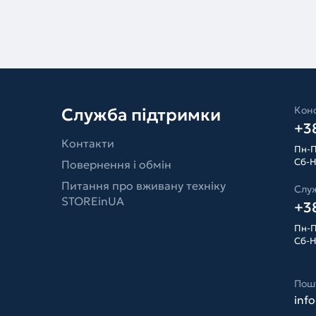
Конс
Служба підтримки
+38
Контакти
Пн-П
Сб-Н
Повернення і обмін
Питання про вживану техніку
Слу
STOREinUA
+38
Пн-П
Сб-Н
Пош
inf