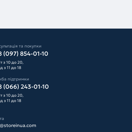
ультація та покупки
 (097) 854-01-10
т з 10 до 20,
д з 11 до 18
жба підтримки
 (066) 243-01-10
т з 10 до 20,
д з 11 до 18
та
o@storeinua.com