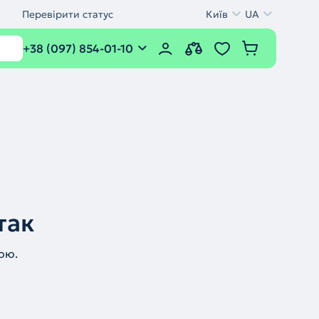
Перевірити статус
Київ
UA
+38 (097) 854-01-10
так
ою.