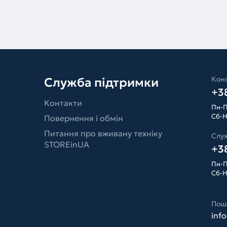
Конс
Служба підтримки
+38
Контакти
Пн-П
Сб-Н
Повернення і обмін
Питання про вживану техніку
Слу
STOREinUA
+38
Пн-П
Сб-Н
Пош
inf