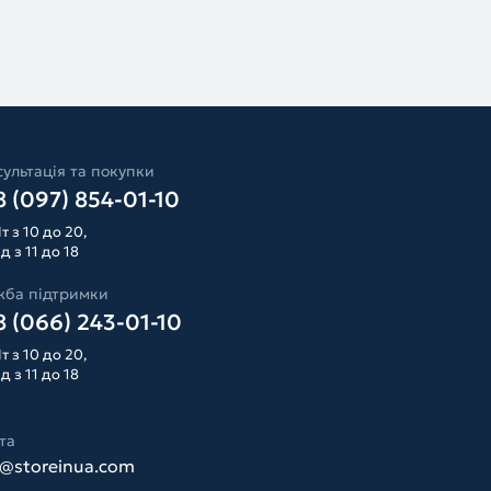
ультація та покупки
 (097) 854-01-10
т з 10 до 20,
д з 11 до 18
жба підтримки
 (066) 243-01-10
т з 10 до 20,
д з 11 до 18
та
o@storeinua.com