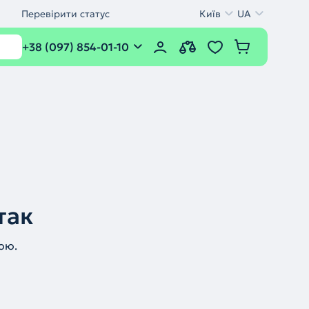
Перевірити статус
Київ
UA
+38 (097) 854-01-10
так
ою.