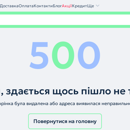
Доставка
Оплата
Контакти
Блог
Акції
Кредит
Ще
5
0
0
, здається щось пішло не 
орінка була видалена або адреса виявилася неправильн
Повернутися на головну