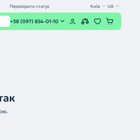
Перевірити статус
Київ
UA
+38 (097) 854-01-10
так
ою.