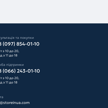
ультація та покупки
 (097) 854-01-10
т з 10 до 20,
д з 11 до 18
жба підтримки
 (066) 243-01-10
т з 10 до 20,
д з 11 до 18
та
o@storeinua.com