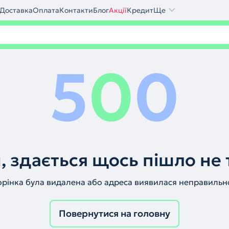
Доставка
Оплата
Контакти
Блог
Акції
Кредит
Ще
5
0
0
, здається щось пішло не 
орінка була видалена або адреса виявилася неправильн
Повернутися на головну