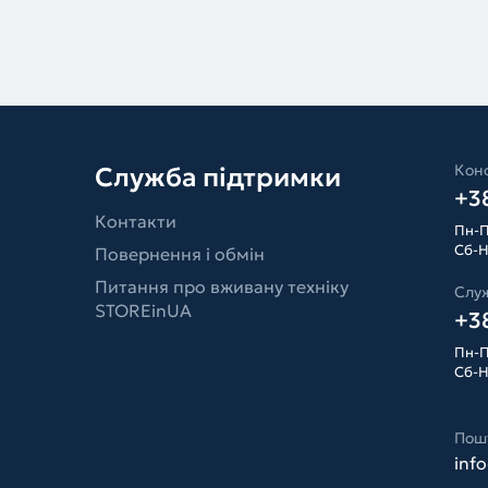
Конс
Служба підтримки
+38
Контакти
Пн-П
Сб-Н
Повернення і обмін
Питання про вживану техніку
Слу
STOREinUA
+38
Пн-П
Сб-Н
Пош
inf